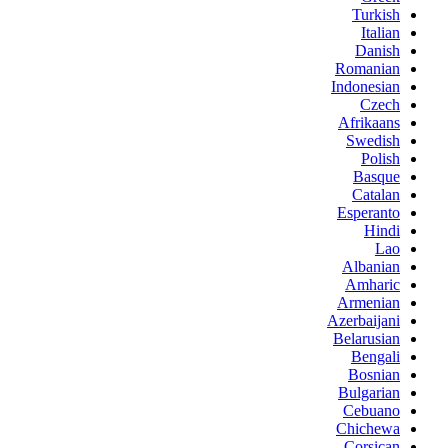
Turkish
Italian
Danish
Romanian
Indonesian
Czech
Afrikaans
Swedish
Polish
Basque
Catalan
Esperanto
Hindi
Lao
Albanian
Amharic
Armenian
Azerbaijani
Belarusian
Bengali
Bosnian
Bulgarian
Cebuano
Chichewa
Corsican