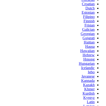
Croatian
Dutch
Estonian
Filipino
Finnish
Frisian
Galician
Georgian
Gujarati
Haitian
Hausa
Hawaiian
Hebrew
Hmong
Hungarian
Icelandic
Igbo
Javanese
Kannada
Kazakh
Khmer
Kurdish
Kyrgyz
Latin