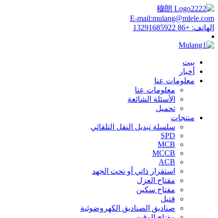
E-mail:mulang@mlele.com
الهاتف: +86 13291685922
بيت
أخبار
معلومات عنا
معلومات عنا
الأسئلة الشائعة
تحميل
منتجات
سلسلة تبديل النقل التلقائي
SPD
MCB
MCCB
ACB
استقرار ذاتي أو تحت الجهد
مفتاح العزل
مفتاح سكين
فتيل
صناديق الصناديق الكهروضوئية
مفتاح الوقت