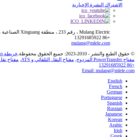
الاشتراك النشرة الإخبارية
Mulang Electric ، رقم 233 ، منطقة Xinguang الصناعية ، مدينة Liushi ، مدينة Yueqing ، مقاطعة Zhejiang
+86 13291685922
mulang@mlele.com
© حقوق الطبع والنشر - 2010-2023: جميع الحقوق محفوظة.
خريطة sitemap
مفتاح PowerTransfer المزدوج
,
مفتاح النقل التلقائي و ATS
,
مفتاح نقل
+86 13291685922
Email: mulang@mlele.com
English
French
German
Portuguese
Spanish
Russian
Japanese
Korean
Arabic
Irish
Greek