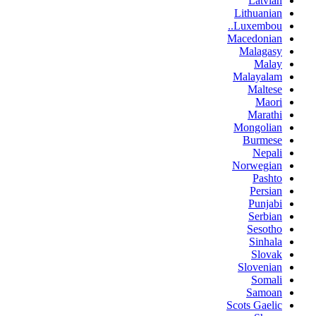
Latvian
Lithuanian
Luxembou..
Macedonian
Malagasy
Malay
Malayalam
Maltese
Maori
Marathi
Mongolian
Burmese
Nepali
Norwegian
Pashto
Persian
Punjabi
Serbian
Sesotho
Sinhala
Slovak
Slovenian
Somali
Samoan
Scots Gaelic