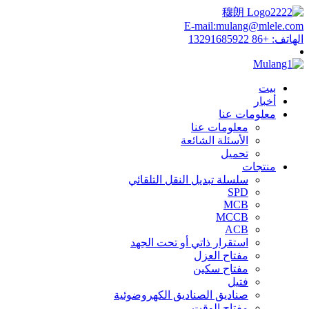
E-mail:mulang@mlele.com
الهاتف: +86 13291685922
بيت
أخبار
معلومات عنا
معلومات عنا
الأسئلة الشائعة
تحميل
منتجات
سلسلة تبديل النقل التلقائي
SPD
MCB
MCCB
ACB
استقرار ذاتي أو تحت الجهد
مفتاح العزل
مفتاح سكين
فتيل
صناديق الصناديق الكهروضوئية
مفتاح الوقت