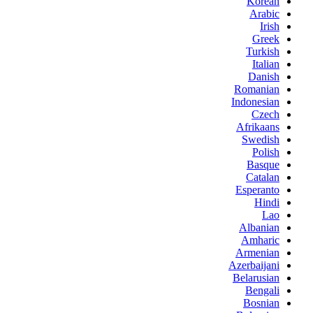
Korean
Arabic
Irish
Greek
Turkish
Italian
Danish
Romanian
Indonesian
Czech
Afrikaans
Swedish
Polish
Basque
Catalan
Esperanto
Hindi
Lao
Albanian
Amharic
Armenian
Azerbaijani
Belarusian
Bengali
Bosnian