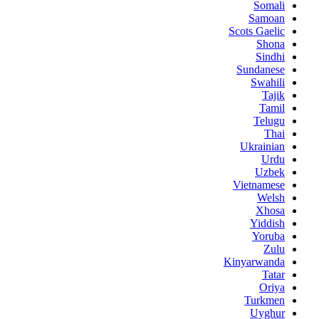
Somali
Samoan
Scots Gaelic
Shona
Sindhi
Sundanese
Swahili
Tajik
Tamil
Telugu
Thai
Ukrainian
Urdu
Uzbek
Vietnamese
Welsh
Xhosa
Yiddish
Yoruba
Zulu
Kinyarwanda
Tatar
Oriya
Turkmen
Uyghur