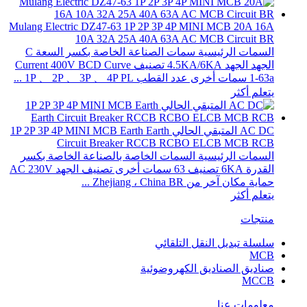
Mulang Electric DZ47-63 1P 2P 3P 4P MINI MCB 20A 16A
10A 32A 25A 40A 63A AC MCB Circuit BR
السمات الرئيسية سمات الصناعة الخاصة بكسر السعة C
الجهد الجهد 4.5KA/6KA تصنيف Current 400V BCD Curve
1-63a سمات أخرى عدد القطب 1P 、 2P 、 3P 、 4P PL ...
يتعلم أكثر
AC DC المتبقي الحالي 1P 2P 3P 4P MINI MCB Earth Earth
Circuit Breaker RCCB RCBO ELCB MCB RCB
السمات الرئيسية السمات الخاصة بالصناعة الخاصة بكسر
القدرة 6KA تصنيف 63 سمات أخرى تصنيف الجهد AC 230V
حماية مكان آخر من Zhejiang ، China BR ...
يتعلم أكثر
منتجات
سلسلة تبديل النقل التلقائي
MCB
صناديق الصناديق الكهروضوئية
MCCB
معلومات عنا