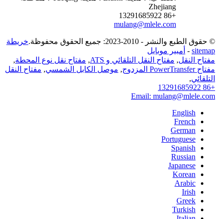
Zhejiang
+86 13291685922
mulang@mlele.com
© حقوق الطبع والنشر - 2010-2023: جميع الحقوق محفوظة.
خريطة
sitemap
-
أمبير موبايل
مفتاح النقل
,
مفتاح النقل التلقائي و ATS
,
مفتاح نقل نوع المحطة
,
مفتاح PowerTransfer المزدوج
,
موصل الكابل الشمسي
,
مفتاح النقل
التلقائي
,
+86 13291685922
Email: mulang@mlele.com
English
French
German
Portuguese
Spanish
Russian
Japanese
Korean
Arabic
Irish
Greek
Turkish
Italian