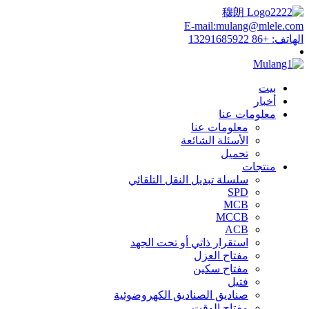
E-mail:mulang@mlele.com
الهاتف: +86 13291685922
بيت
أخبار
معلومات عنا
معلومات عنا
الأسئلة الشائعة
تحميل
منتجات
سلسلة تبديل النقل التلقائي
SPD
MCB
MCCB
ACB
استقرار ذاتي أو تحت الجهد
مفتاح العزل
مفتاح سكين
فتيل
صناديق الصناديق الكهروضوئية
مفتاح الوقت