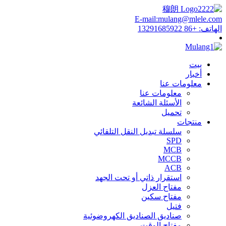
E-mail:mulang@mlele.com
الهاتف: +86 13291685922
بيت
أخبار
معلومات عنا
معلومات عنا
الأسئلة الشائعة
تحميل
منتجات
سلسلة تبديل النقل التلقائي
SPD
MCB
MCCB
ACB
استقرار ذاتي أو تحت الجهد
مفتاح العزل
مفتاح سكين
فتيل
صناديق الصناديق الكهروضوئية
مفتاح الوقت