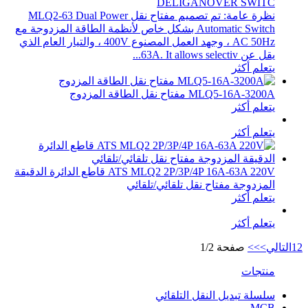
DELIGANOVER SWITC
نظرة عامة: تم تصميم مفتاح نقل MLQ2-63 Dual Power
Automatic Switch بشكل خاص لأنظمة الطاقة المزدوجة مع
AC 50Hz ، وجهد العمل المصنوع 400V ، والتيار العام الذي
يقل عن 63A. It allows selectiv...
يتعلم أكثر
MLQ5-16A-3200A مفتاح نقل الطاقة المزدوج
يتعلم أكثر
يتعلم أكثر
ATS MLQ2 2P/3P/4P 16A-63A 220V قاطع الدائرة الدقيقة
المزدوجة مفتاح نقل تلقائي/تلقائي
يتعلم أكثر
يتعلم أكثر
2
1
التالي>
>>
صفحة 1/2
منتجات
سلسلة تبديل النقل التلقائي
MCB