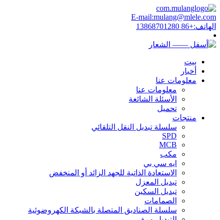
E-mail:mulang@mlele.com
الهاتف:+86 13868701280
بيت
أخبار
معلومات عنا
معلومات عنا
الأسئلة الشائعة
تحميل
منتجات
سلسلة تبديل النقل التلقائي
SPD
MCB
مكب
ايه سي بي
الاستعادة الذاتية للجهد الزائد أو المنخفض
تبديل المعزل
تبديل السكين
الصمامات
سلسلة الصناديق المتصلة بالشبكة الكهروضوئية
التبديل مرة