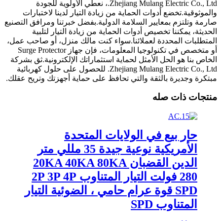
Zhejiang Mulang Electric Co., Ltd.، نعطي الأولوية للجودة
والموثوقية.تخضع أدوات الحماية من زيادة التيار لدينا لاختبارات
صارمة وتلتزم بمعايير السلامة الدولية.بفضل خبرتنا ومرافق التصنيع
الحديثة، يمكننا تخصيص أدوات الحماية من زيادة التيار لتلبية
المتطلبات المحددة لعملائنا.سواء كنت مالك منزل، أو صاحب عمل،
أو متخصص في تكنولوجيا المعلومات، فإن جهاز Surge Protector
الخاص بنا هو الحل الأمثل لحماية استثماراتك الإلكترونية.ثق بشركة
Zhejiang Mulang Electric Co., Ltd. للحصول على حلول كهربائية
مبتكرة وجديرة بالثقة والتي تحافظ على حماية أجهزتك وتريح عقلك.
منتجات ذات صله
حار بيع في الولايات المتحدة
الأمريكية نوعية جيدة 35 مللي متر
الدين القضبان 20KA 40KA 80KA
280 فولت التيار المتناوب 2P 3P 4P
SPD قوة عرام حامي ، الضوئية التيار
المتناوب SPD