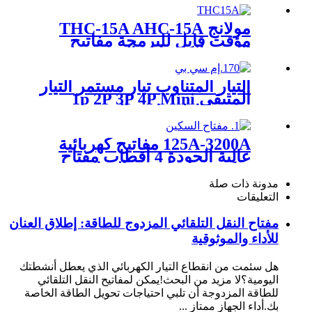
لنقل الطاقة التلقائي دون
انقطاع
مولانج THC-15A AHC-15A
مؤقت قابل للبرمجة مفاتيح
الوقت الكهربائية الرقمية
الكهربائية الموقت الأسبوعي
التبديل 12 فولت 24 فولت 48
التيار المتناوب تيار مستمر التيار
فولت 110 فولت 220 فولت
المتبقي 1p 2P 3P 4P Mini
MCB قاطع دائرة التسرب
الأرضي RCCB RCBO ELCB
MCB RCB
125A-3200A مفاتيح كهربائية
عالية الجودة 4 أقطاب مفتاح
سكين سلسلة PV النحاسية
لصندوق متصل بالشبكة
مدونة ذات صلة
الكهروضوئية
التعليقات
مفتاح النقل التلقائي المزدوج للطاقة: إطلاق العنان
للأداء والموثوقية
هل سئمت من انقطاع التيار الكهربائي الذي يعطل أنشطتك
اليومية؟لا مزيد من البحث!يمكن لمفاتيح النقل التلقائي
للطاقة المزدوجة أن تلبي احتياجات تحويل الطاقة الخاصة
بك.أداء الجهاز ممتاز ...