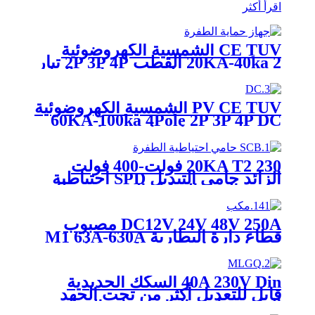
اقرأ أكثر
CE TUV الشمسية الكهروضوئية
20KA-40ka 2 القطب 2P 3P 4P تيار
مستمر 1000 فولت DPS واقي التيار
حماية صواعق جهاز حماية الطفرة
SPD
PV CE TUV الشمسية الكهروضوئية
60KA-100ka 4Pole 2P 3P 4P DC
385V DPS عرام حامي حماية
صواعق جهاز حماية الطفرة SPD
20KA T2 230 فولت-400 فولت
الزائد حامي التبديل SPD احتياطية
حامي الدين السكك الحديدية قطاع
دارة مصغرة
DC12V 24V 48V 250A مصبوب
قطاع دارة البطارية M1 63A-630A
MCCB سيارة شحن كومة حامي
40A 230V Din السكك الحديدية
قابل للتعديل أكثر من تحت الجهد
الواقي حامي التتابع حماية الجهد